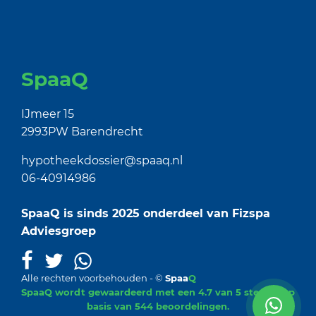
SpaaQ
IJmeer 15
2993PW Barendrecht
hypotheekdossier@spaaq.nl
06-40914986
SpaaQ is sinds 2025 onderdeel van
Fizspa
Adviesgroep
Alle rechten voorbehouden - ©
Spaa
Q
SpaaQ
wordt gewaardeerd met een
4.7
van 5 sterren op
basis van
544
beoordelingen.