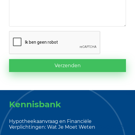
Verzenden
Kennisbank
Hypotheekaanvraag en Financiële
Verplichtingen: Wat Je Moet Weten
21-09-2023