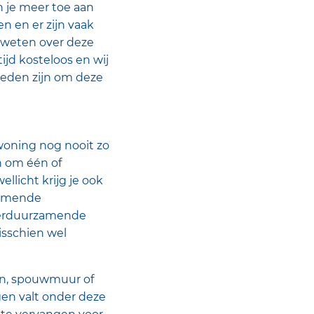
 je meer toe aan
 en er zijn vaak
 weten over deze
tijd kosteloos en wij
heden zijn om deze
 woning nog nooit zo
om één of
licht krijg je ook
zamende
 verduurzamende
isschien wel
en, spouwmuur of
gen valt onder deze