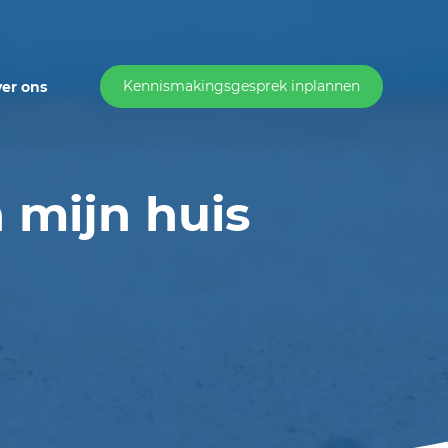
Kennismakingsgesprek inplannen
er ons
 mijn huis