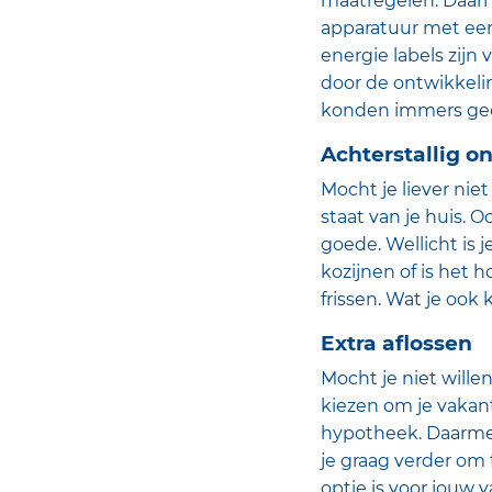
maatregelen. Daarn
apparatuur met een
energie labels zijn
door de ontwikkelin
konden immers geen
Achterstallig o
Mocht je liever nie
staat van je huis. 
goede. Wellicht is j
kozijnen of is het 
frissen. Wat je ook
Extra aflossen
Mocht je niet wille
kiezen om je vakant
hypotheek. Daarmee
je graag verder om
optie is voor jouw 