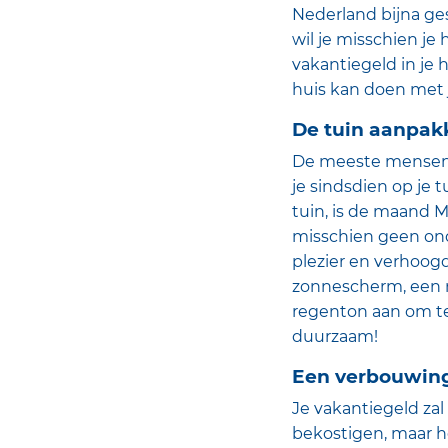
Nederland bijna ge
wil je misschien je
vakantiegeld in je 
huis kan doen met 
De tuin aanpak
De meeste mensen h
je sindsdien op je t
tuin, is de maand M
misschien geen onder
plezier en verhoog
zonnescherm, een n
regenton aan om te 
duurzaam!
Een verbouwin
Je vakantiegeld zal
bekostigen, maar he