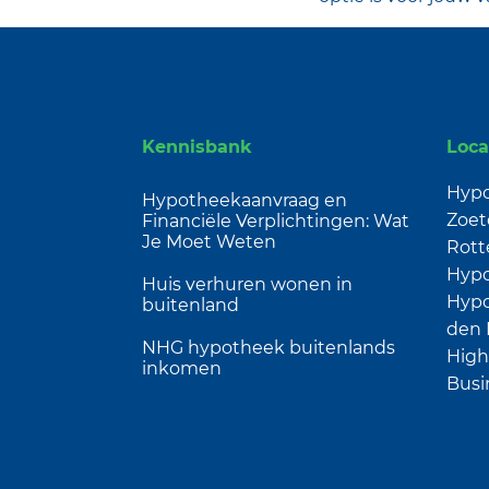
Kennisbank
Loca
Hypo
Hypotheekaanvraag en
Zoet
Financiële Verplichtingen: Wat
Je Moet Weten
21-09-2023
Rot
Hypo
Huis verhuren wonen in
Hypo
buitenland
16-01-2023
den I
NHG hypotheek buitenlands
High
inkomen
31-12-2022
Busi