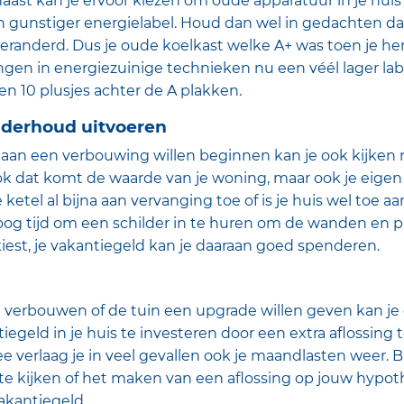
aast kan je ervoor kiezen om oude apparatuur in je huis
 gunstiger energielabel. Houd dan wel in gedachten da
 veranderd. Dus je oude koelkast welke A+ was toen je h
gen in energiezuinige technieken nu een véél lager l
 10 plusjes achter de A plakken.
nderhoud uitvoeren
t aan een verbouwing willen beginnen kan je ook kijken 
Ook dat komt de waarde van je woning, maar ook je eige
e ketel al bijna aan vervanging toe of is je huis wel toe
hoog tijd om een schilder in te huren om de wanden en p
 kiest, je vakantiegeld kan je daaraan goed spenderen.
n verbouwen of de tuin een upgrade willen geven kan je e
iegeld in je huis te investeren door een extra aflossing
 verlaag je in veel gevallen ook je maandlasten weer. 
 te kijken of het maken van een aflossing op jouw hypo
vakantiegeld.