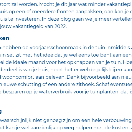
stort zal worden. Mocht je dit jaar wat minder vakanti
 huis op één of meerdere fronten aanpakken, dan kan je 
huis te investeren. In deze blog gaan we je meer vertellen
jouw vakantiegeld van 2022.
ken
ebben de voorjaarsschoonmaak in de tuin inmiddels al
uin set zit met het idee dat je wel eens toe bent aan een
ei de ideale maand voor het opknappen van je tuin. Hoe
deel is van je huis, hoort het er wel degelijk bij en kan
d wooncomfort aan beleven. Denk bijvoorbeeld aan nieu
ieuwe schutting of een andere zithoek. Schaf eventueel
besparen op je waterverbruik voor je tuinplanten, dat 
g
 waarschijnlijk niet genoeg zijn om een hele verbouwin
t kan je wel aanzienlijk op weg helpen met de kosten. 