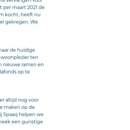
 te vervangen voor
t per maart 2021 de
em kocht, heeft nu
abel gekregen. We
naar de huidige
n woonplezier ten
 aan nieuwe ramen en
lafonds op te
r altijd nog voor
 te maken op de
Bij Spaaq helpen we
theek een gunstige