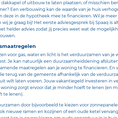
akkapel of uitbouw te laten plaatsen, of misschien ben
r? Een verbouwing kan de waarde van je huis verhogen
 deze in de hypotheek mee te financieren. Wil je meer
wij je graag bij! Het eerste adviesgesprek bij Spaaq is al
et helder advies zodat jij precies weet wat de mogelijk
bouwen.
smaatregelen
zen voor gas, water en licht is het verduurzamen van je
st. Je kan natuurlijk een duurzaamheidslening afsluiten 
mende maatregelen aan je woning te financieren. En wel
die terug van de gemeente afhankelijk van de verduur
 uit wilt laten voeren. Jouw vakantiegeld investeren in
 woning zorgt ervoor dat je minder hoeft te lenen (en m
t te lenen).
duurzamen door bijvoorbeeld te kiezen voor zonnepanel
 ook nieuwe ramen en kozijnen of een oude ketel vervan