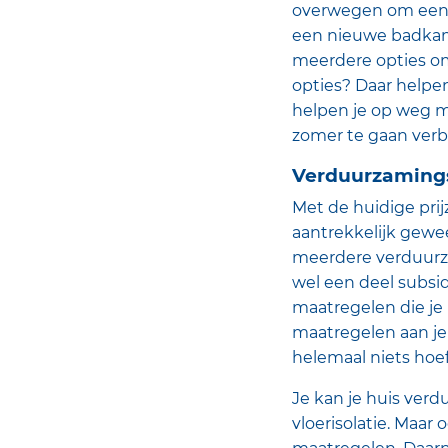
overwegen om een d
een nieuwe badkame
meerdere opties om
opties? Daar helpen 
helpen je op weg m
zomer te gaan ver
Verduurzaming
Met de huidige prij
aantrekkelijk gewee
meerdere verduurza
wel een deel subsi
maatregelen die je
maatregelen aan je
helemaal niets hoef
Je kan je huis ver
vloerisolatie. Maar