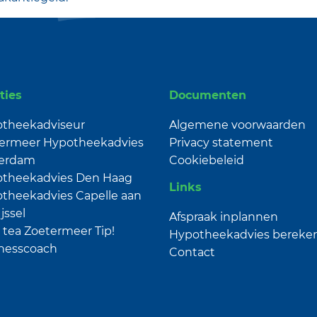
ties
Documenten
theekadviseur
Algemene voorwaarden
ermeer Hypotheekadvies
Privacy statement
terdam
Cookiebeleid
theekadvies Den Haag
Links
theekadvies Capelle aan
jssel
Afspraak inplannen
 tea Zoetermeer
Tip!
Hypotheekadvies bereke
nesscoach
Contact