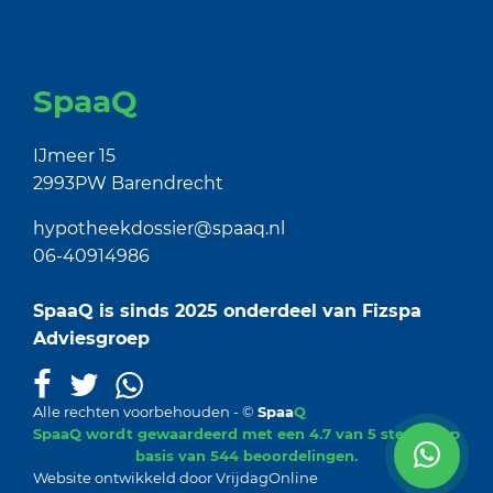
SpaaQ
IJmeer 15
2993PW Barendrecht
hypotheekdossier@spaaq.nl
06-40914986
SpaaQ is sinds 2025 onderdeel van
Fizspa
Adviesgroep
Alle rechten voorbehouden - ©
Spaa
Q
SpaaQ
wordt gewaardeerd met een
4.7
van 5 sterren op
basis van
544
beoordelingen.
Website ontwikkeld door
VrijdagOnline